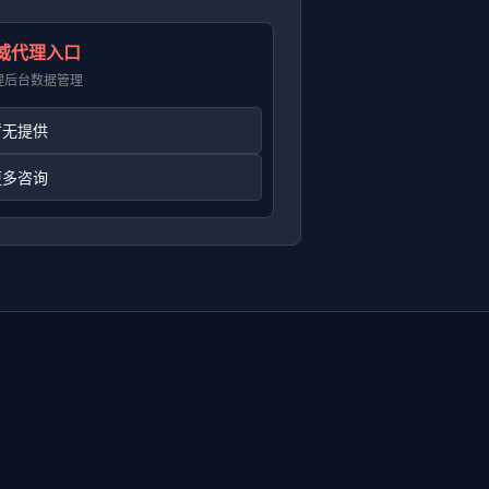
必威代理入口
理后台数据管理
暂无提供
更多咨询