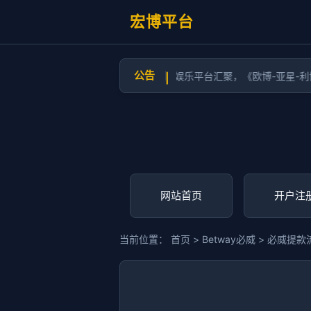
宏博平台
公告
最新通知：官方直营线上娱乐平台汇聚，《欧博-亚星-利博-
|
网站首页
开户注
当前位置：
首页 >
Betway必威
> 必威提款