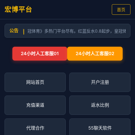
宏博平台
首页
公告
-利博-AG-皇冠体育》多热门平台尽有。红蓝反水0.8起步，皇冠体育2
|
24小时人工客服01
24小时人工客服02
网站首页
开户注册
充值渠道
返水比例
代理合作
55聊天软件