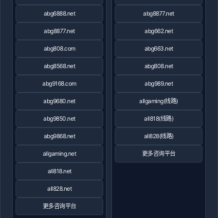
abg6888.net
abg8877.net
abg8877.net
abg662.net
abg808.com
abg663.net
abg8568.net
abg808.net
abg9168.com
abg989.net
abg9680.net
allgaming(线路)
abg9850.net
all818(线路)
abg9868.net
all828(线路)
allgaming.net
更多咨询平台
all818.net
all828.net
更多咨询平台