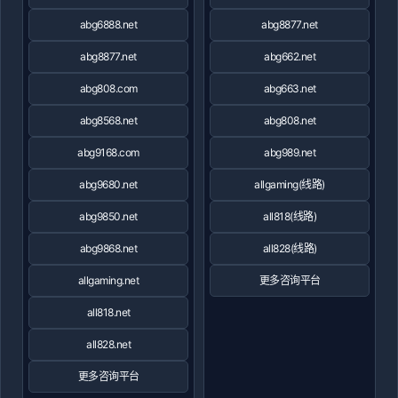
abg6888.net
abg8877.net
abg8877.net
abg662.net
abg808.com
abg663.net
abg8568.net
abg808.net
abg9168.com
abg989.net
abg9680.net
allgaming(线路)
abg9850.net
all818(线路)
abg9868.net
all828(线路)
allgaming.net
更多咨询平台
all818.net
all828.net
更多咨询平台