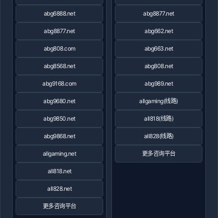
abg6888.net
abg8877.net
abg8877.net
abg662.net
abg808.com
abg663.net
abg8568.net
abg808.net
abg9168.com
abg989.net
abg9680.net
allgaming(线路)
abg9850.net
all818(线路)
abg9868.net
all828(线路)
allgaming.net
更多咨询平台
all818.net
all828.net
更多咨询平台