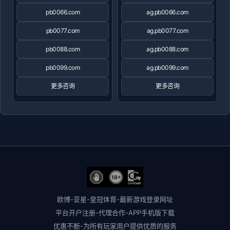
pb0066.com
ag.pb0066.com
pb0077.com
ag.pb0077.com
pb0088.com
ag.pb0088.com
pb0099.com
ag.pb0099.com
更多咨询
更多咨询
欧博-亚星-皇冠体育-最新游戏登录网址
平台开户注册-代理合作-APP手机版下载
优惠不断-为所有玩家用户提供优质的服务