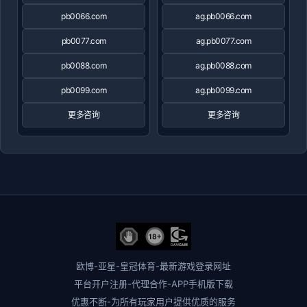
pb0066.com
ag.pb0066.com
pb0077.com
ag.pb0077.com
pb0088.com
ag.pb0088.com
pb0099.com
ag.pb0099.com
更多咨询
更多咨询
欧博-亚星-皇冠体育-最新游戏登录网址
平台开户注册-代理合作-APP手机版下载
优惠不断-为所有玩家用户提供优质的服务