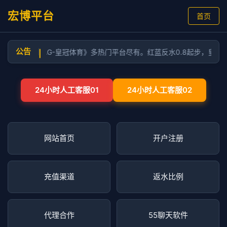
宏博平台
首页
公告
亚星-利博-AG-皇冠体育》多热门平台尽有。红蓝反水0.8起步，皇冠体
|
24小时人工客服01
24小时人工客服02
网站首页
开户注册
充值渠道
返水比例
代理合作
55聊天软件