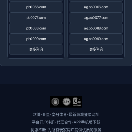
pb0066.com
ag.pb0066.com
pb0077.com
ag.pb0077.com
pb0088.com
ag.pb0088.com
pb0099.com
ag.pb0099.com
更多咨询
更多咨询
欧博-亚星-皇冠体育-最新游戏登录网址
平台开户注册-代理合作-APP手机版下载
优惠不断-为所有玩家用户提供优质的服务