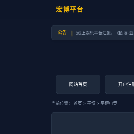
宏博平台
公告
最新通知：官方直营线上娱乐平台汇聚，《欧博-亚星-利
|
网站首页
开户注
当前位置：
首页 >
平博
> 平博电竞