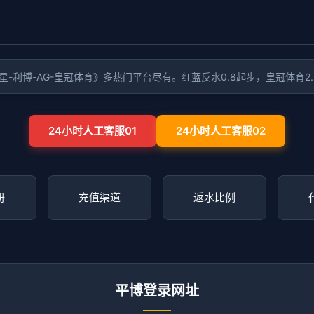
博-AG-皇冠体育》多热门平台尽有。红蓝反水0.8起步，皇冠体育2.7
24小时人工客服01
24小时人工客服02
册
充值渠道
返水比例
平博登录网址