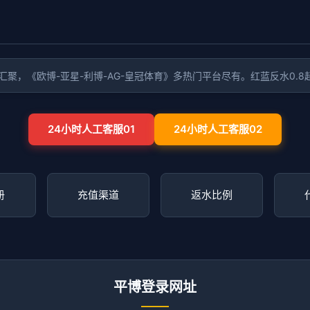
《欧博-亚星-利博-AG-皇冠体育》多热门平台尽有。红蓝反水0.8起
24小时人工客服01
24小时人工客服02
册
充值渠道
返水比例
平博登录网址