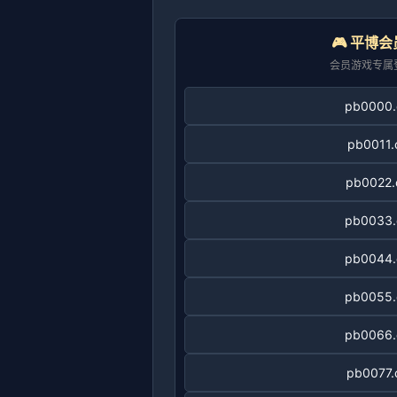
🎮 平博
会员游戏专属
pb0000
pb0011
pb0022
pb0033
pb0044
pb0055
pb0066
pb0077