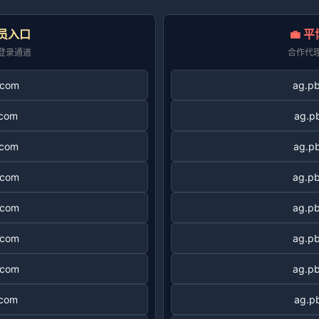
会员入口
💼 
登录通道
合作代
.com
ag.p
.com
ag.p
.com
ag.p
.com
ag.p
.com
ag.p
.com
ag.p
.com
ag.p
.com
ag.p