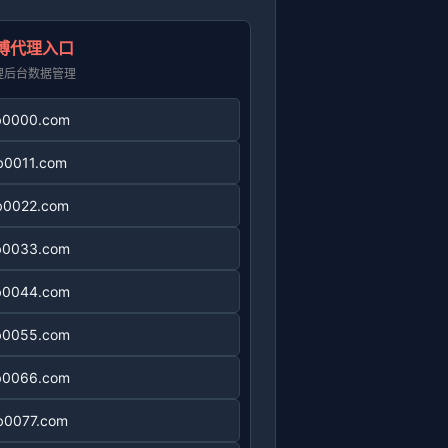
平博代理入口
理后台数据管理
b0000.com
b0011.com
b0022.com
b0033.com
b0044.com
b0055.com
b0066.com
b0077.com