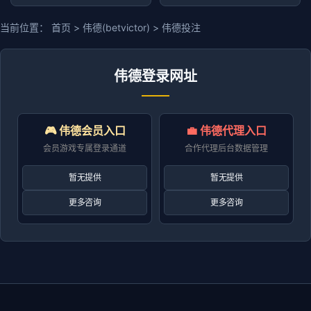
当前位置：
首页 >
伟德(betvictor)
> 伟德投注
伟德登录网址
🎮 伟德会员入口
💼 伟德代理入口
会员游戏专属登录通道
合作代理后台数据管理
暂无提供
暂无提供
更多咨询
更多咨询