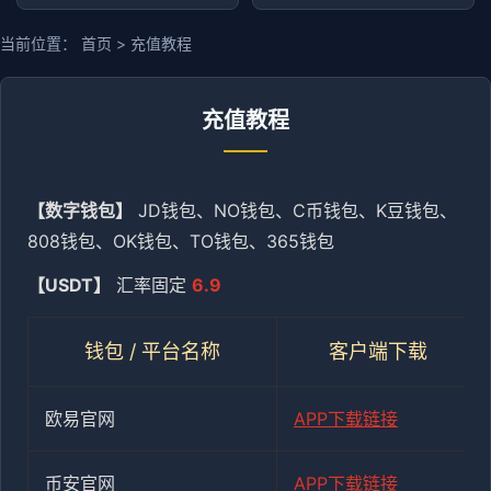
当前位置：
首页
>
充值教程
充值教程
【数字钱包】
JD钱包、NO钱包、C币钱包、K豆钱包、
808钱包、OK钱包、TO钱包、365钱包
【USDT】
汇率固定
6.9
钱包 / 平台名称
客户端下载
欧易官网
APP下载链接
币安官网
APP下载链接