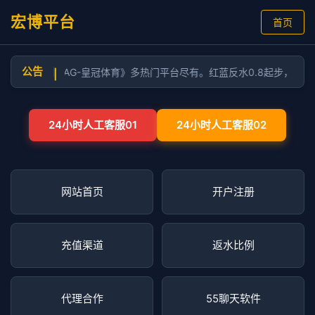
宏博平台
首页
公告
亚星-利博-AG-皇冠体育》多热门平台尽有。红蓝反水0.8起步，皇冠体
|
24小时人工客服01
24小时人工客服02
网站首页
开户注册
充值渠道
返水比例
代理合作
55聊天软件