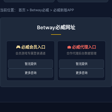
当前位置：
首页 >
Betway必威
> 必威新版APP
Betway必威网址
🎮 必威会员入口
💼 必威代理入口
会员游戏专属登录通道
合作代理后台数据管理
暂无提供
暂无提供
更多咨询
更多咨询