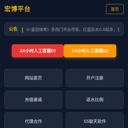
宏博平台
首页
公告
亚星-利博-AG-皇冠体育》多热门平台尽有。红蓝反水0.8起步，皇冠体
|
24小时人工客服01
24小时人工客服02
网站首页
开户注册
充值渠道
返水比例
代理合作
55聊天软件