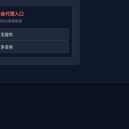
华体会代理入口
理后台数据管理
暂无提供
更多咨询