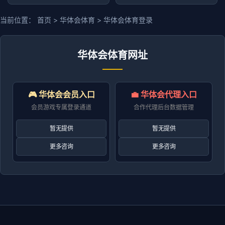
当前位置：
首页 >
华体会体育
> 华体会体育登录
华体会体育网址
🎮 华体会会员入口
💼 华体会代理入口
会员游戏专属登录通道
合作代理后台数据管理
暂无提供
暂无提供
更多咨询
更多咨询