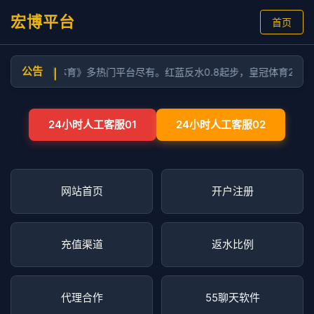
宏博平台
首页
公告
博-AG-皇冠体育》多热门平台尽有。红蓝反水0.8起步，皇冠体育2.7
|
24小时人工客服01
24小时人工客服02
网站首页
开户注册
充值渠道
返水比例
代理合作
55聊天软件