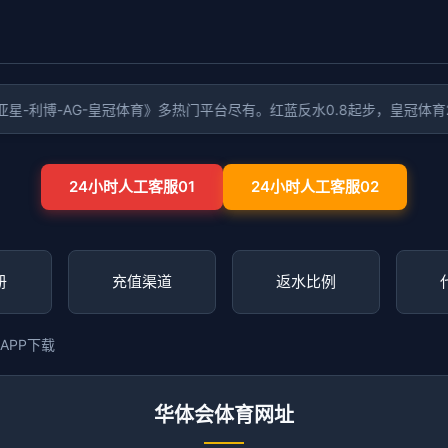
-利博-AG-皇冠体育》多热门平台尽有。红蓝反水0.8起步，皇冠体育2
24小时人工客服01
24小时人工客服02
册
充值渠道
返水比例
APP下载
华体会体育网址