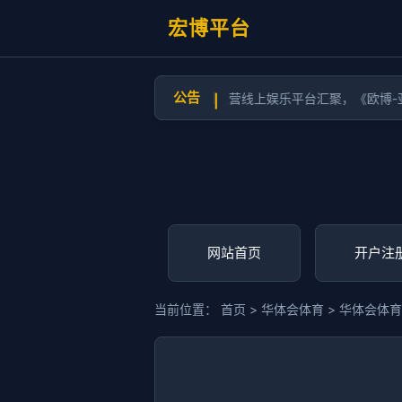
宏博平台
公告
最新通知：官方直营线上娱乐平台汇聚，《欧博-亚星
|
网站首页
开户注
当前位置：
首页 >
华体会体育
> 华体会体育