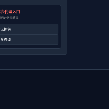
华体会代理入口
理后台数据管理
暂无提供
更多咨询