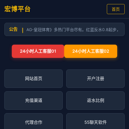
宏博平台
首页
公告
-亚星-利博-AG-皇冠体育》多热门平台尽有。红蓝反水0.8起步，皇冠
|
24小时人工客服01
24小时人工客服02
网站首页
开户注册
充值渠道
返水比例
代理合作
55聊天软件