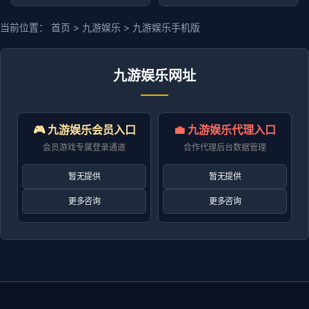
当前位置：
首页 >
九游娱乐
> 九游娱乐手机版
九游娱乐网址
🎮 九游娱乐会员入口
💼 九游娱乐代理入口
会员游戏专属登录通道
合作代理后台数据管理
暂无提供
暂无提供
更多咨询
更多咨询