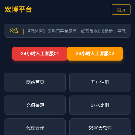
宏博平台
首页
公告
-利博-AG-皇冠体育》多热门平台尽有。红蓝反水0.8起步，皇冠体育2
|
24小时人工客服01
24小时人工客服02
网站首页
开户注册
充值渠道
返水比例
代理合作
55聊天软件