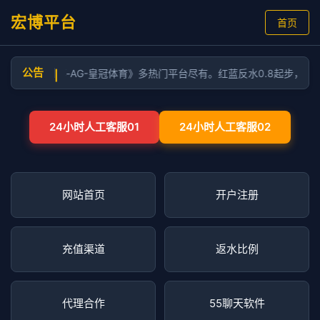
宏博平台
首页
公告
-亚星-利博-AG-皇冠体育》多热门平台尽有。红蓝反水0.8起步，皇冠
|
24小时人工客服01
24小时人工客服02
网站首页
开户注册
充值渠道
返水比例
代理合作
55聊天软件