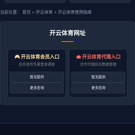
当前位置：
首页 >
开云体育
> 开云体育使用指南
开云体育网址
🎮 开云体育会员入口
💼 开云体育代理入口
会员游戏专属登录通道
合作代理后台数据管理
暂无提供
暂无提供
更多咨询
更多咨询