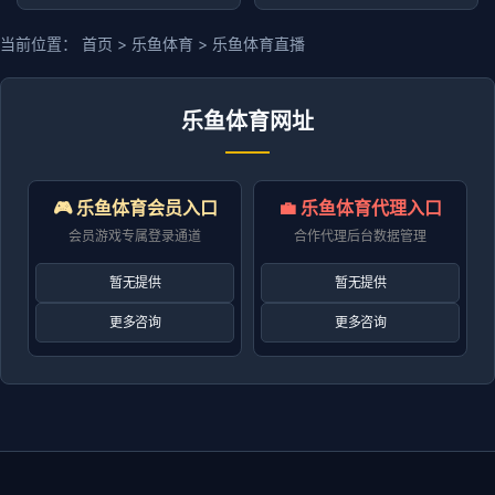
当前位置：
首页 >
乐鱼体育
> 乐鱼体育直播
乐鱼体育网址
🎮 乐鱼体育会员入口
💼 乐鱼体育代理入口
会员游戏专属登录通道
合作代理后台数据管理
暂无提供
暂无提供
更多咨询
更多咨询