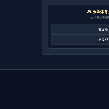
🎮 乐鱼体
会员游戏专属
暂无提
更多咨