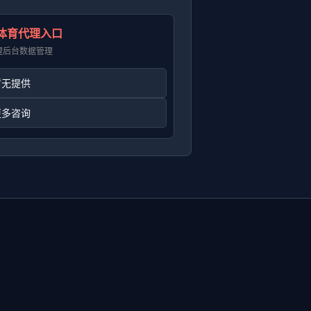
鱼体育代理入口
理后台数据管理
暂无提供
更多咨询