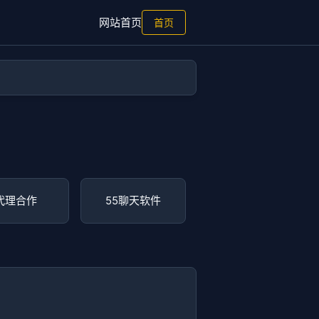
网站首页
首页
代理合作
55聊天软件