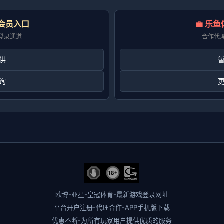
育会员入口
💼 乐
登录通道
合作代
供
询
欧博-亚星-皇冠体育-最新游戏登录网址
平台开户注册-代理合作-APP手机版下载
优惠不断-为所有玩家用户提供优质的服务