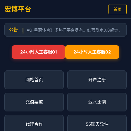
宏博平台
首页
公告
-亚星-利博-AG-皇冠体育》多热门平台尽有。红蓝反水0.8起步，皇冠
|
24小时人工客服01
24小时人工客服02
网站首页
开户注册
充值渠道
返水比例
代理合作
55聊天软件