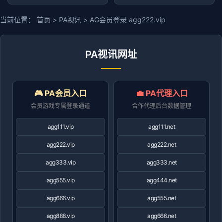
当前位置：
首页 >
PA视讯
> AG会员登录 agg222.vip
PA视讯网址
🎮 PA会员入口
💼 PA代理入口
会员游戏专属登录通道
合作代理后台数据管理
agg111.vip
agg111.net
agg222.vip
agg222.net
agg333.vip
agg333.net
agg555.vip
agg444.net
agg666.vip
agg555.net
agg888.vip
agg666.net