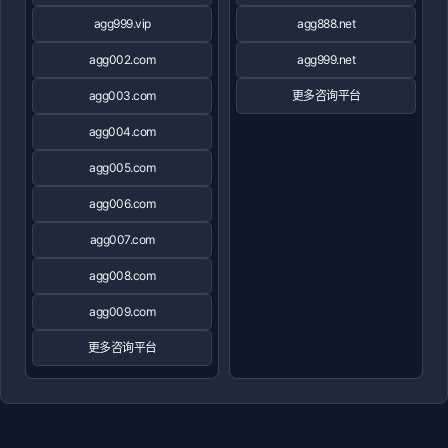
agg999.vip
agg888.net
agg002.com
agg999.net
agg003.com
更多咨询平台
agg004.com
agg005.com
agg006.com
agg007.com
agg008.com
agg009.com
更多咨询平台