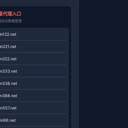
亚星代理入口
理后台数据管理
in122.net
in221.net
in222.net
in333.net
in338.net
in388.net
in557.net
in66.net