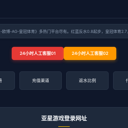
-AG-皇冠体育》多热门平台尽有。红蓝反水0.8起步，皇冠体育2.7，
24小时人工客服01
24小时人工客服02
册
充值渠道
返水比例
亚星游戏登录网址