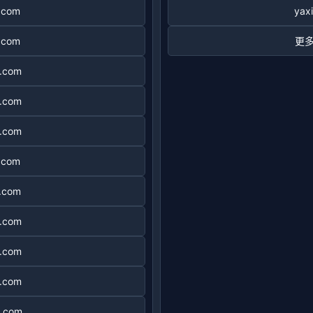
.com
yax
.com
更
.com
.com
.com
.com
.com
.com
.com
.com
.com