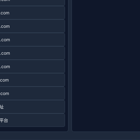
.com
.com
.com
.com
.com
.com
.com
址
平台